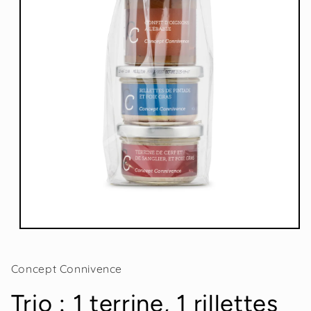
Ouvrir
le
média
1
Concept Connivence
dans
une
Trio : 1 terrine, 1 rillettes
fenêtre
modale