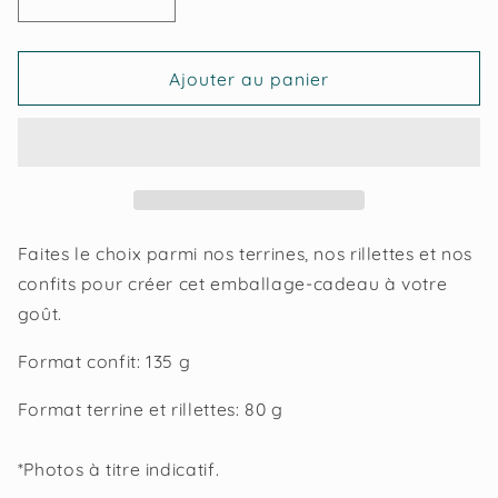
Réduire
Augmenter
la
la
quantité
quantité
de
de
Ajouter au panier
Trio
Trio
:
:
1
1
terrine,
terrine,
1
1
rillettes
rillettes
et
et
Faites le choix parmi nos terrines, nos rillettes et nos
1
1
confits pour créer cet emballage-cadeau à votre
confit
confit
goût.
Format confit: 135 g
Format terrine et rillettes: 80 g
*Photos à titre indicatif.